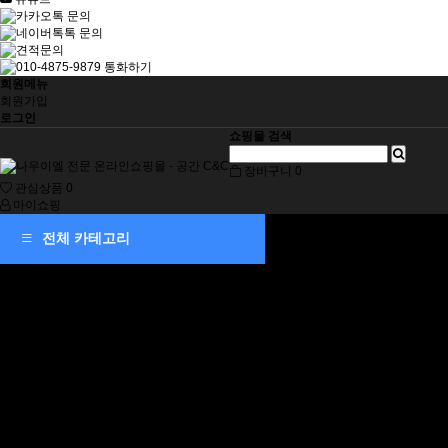
회원메뉴
회원가입
로그인
쇼핑몰 검색
장바구니
0
관심상품
0
마이쇼핑
제습기
전체 카테고리
소형
중형
중대형
대형
벽걸이형
덕트형
천정매립형 제습기
천장매립형
부속품
공기청정기
스탠드형
벽걸이형
이동식 에어컨