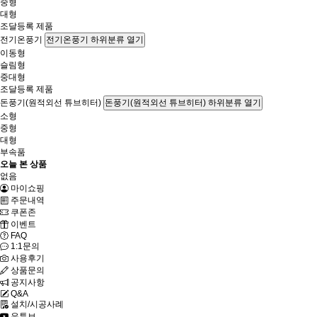
중형
대형
조달등록 제품
전기온풍기
전기온풍기 하위분류 열기
이동형
슬림형
중대형
조달등록 제품
돈풍기(원적외선 튜브히터)
돈풍기(원적외선 튜브히터) 하위분류 열기
소형
중형
대형
부속품
오늘 본 상품
없음
마이쇼핑
주문내역
쿠폰존
이벤트
FAQ
1:1문의
사용후기
상품문의
공지사항
Q&A
설치/시공사례
유튜브