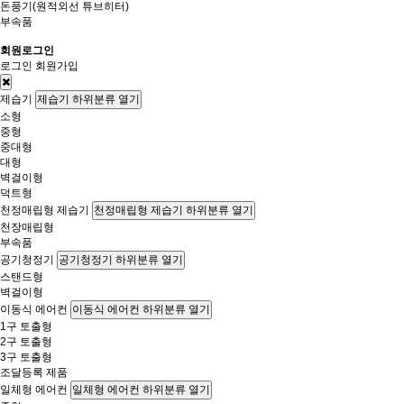
돈풍기(원적외선 튜브히터)
부속품
회원로그인
로그인
회원가입
제습기
제습기 하위분류 열기
소형
중형
중대형
대형
벽걸이형
덕트형
천정매립형 제습기
천정매립형 제습기 하위분류 열기
천장매립형
부속품
공기청정기
공기청정기 하위분류 열기
스탠드형
벽걸이형
이동식 에어컨
이동식 에어컨 하위분류 열기
1구 토출형
2구 토출형
3구 토출형
조달등록 제품
일체형 에어컨
일체형 에어컨 하위분류 열기