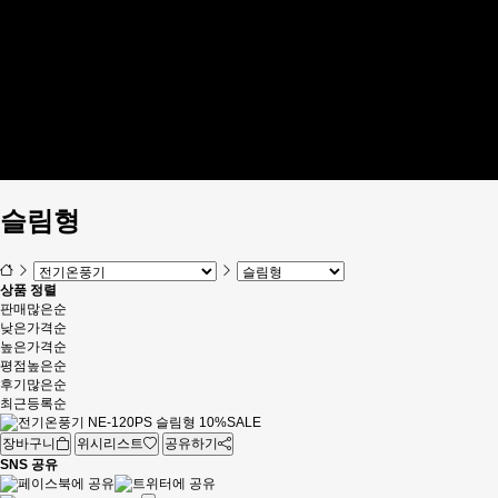
제품설명서
견적문의
커뮤니티
공지사항
Q&A
판매상품 문의
사용후기
FAQ
설치/시공사례
홍보동영상
슬림형
상품 정렬
판매많은순
낮은가격순
높은가격순
평점높은순
후기많은순
최근등록순
10%
SALE
장바구니
위시리스트
공유하기
SNS 공유